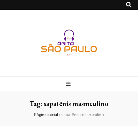
São Paulo no
Agito
Tag:
sapatênis masmculino
Página inicial
/
sapatênis masmculino