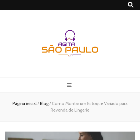
São Paulo no
Agito
Página inicial
/
Blog
/
Como Montar um Estoque Variado para
Revenda de Lingerie