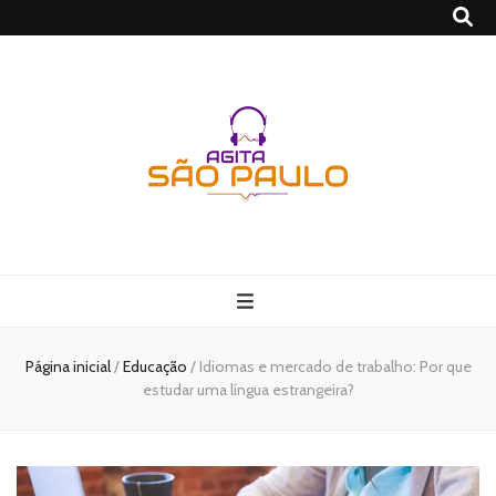
São Paulo no
Agito
Página inicial
/
Educação
/
Idiomas e mercado de trabalho: Por que
estudar uma língua estrangeira?