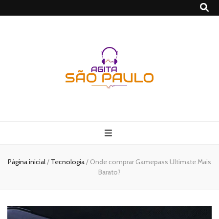
São Paulo no
Agito
Página inicial
/
Tecnologia
/
Onde comprar Gamepass Ultimate Mais
Barato?