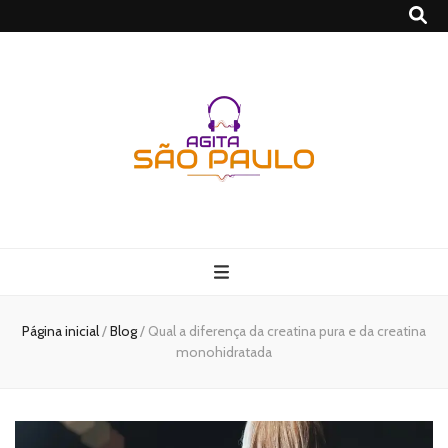
São Paulo no
Agito
Página inicial
/
Blog
/
Qual a diferença da creatina pura e da creatina
monohidratada