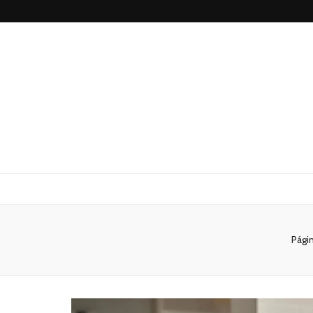
São Paulo no
Págin