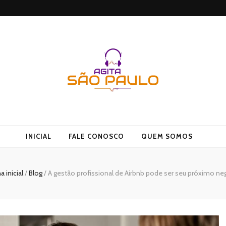
 Agito
INICIAL
FALE CONOSCO
QUEM SOMOS
a inicial
/
Blog
/
A gestão profissional de Airbnb pode ser seu próximo ne