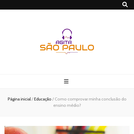
São Paulo no
Agito
Página inicial
/
Educação
/
Como comprovar minha conclusão do
ensino médio?