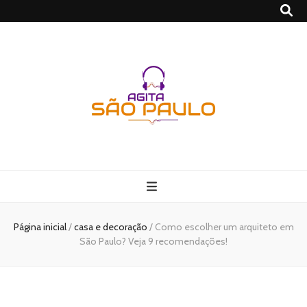
São Paulo no
Agito
Página inicial
/
casa e decoração
/
Como escolher um arquiteto em
São Paulo? Veja 9 recomendações!