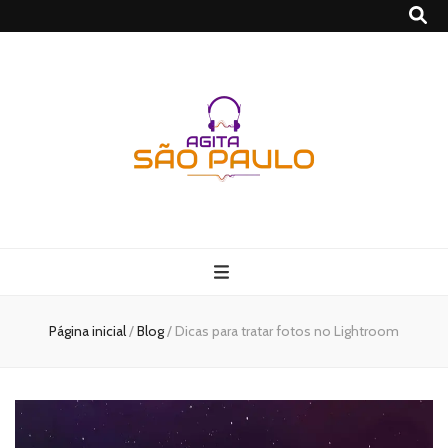
São Paulo no
Agito
Página inicial
/
Blog
/
Dicas para tratar fotos no Lightroom