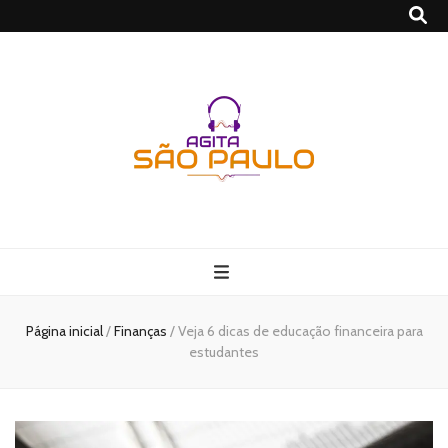
São Paulo no
Agito
Página inicial
/
Finanças
/
Veja 6 dicas de educação financeira para
estudantes