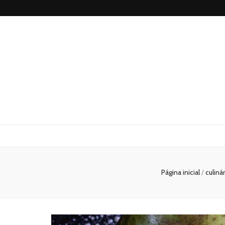
São Paulo no
Página inicial
/
culiná