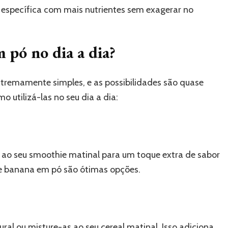
 específica com mais nutrientes sem exagerar no
m pó no dia a dia?
xtremamente simples, e as possibilidades são quase
o utilizá-las no seu dia a dia:
 ao seu smoothie matinal para um toque extra de sabor
e banana em pó são ótimas opções.
ural ou misture-as ao seu cereal matinal. Isso adiciona