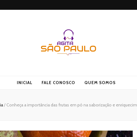
 Agito
INICIAL
FALE CONOSCO
QUEM SOMOS
ria
/
Conheça a importância das frutas em pó na saborização e enriqueci