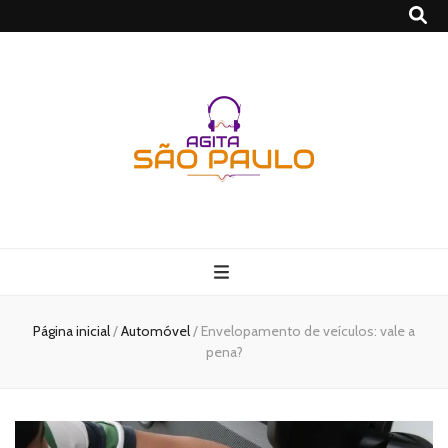
São Paulo no
Agito
Página inicial
/
Automóvel
/
Envelopamento de veículos: vale a
pena?