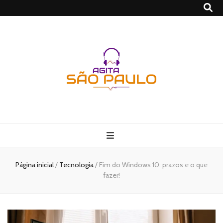
São Paulo no
Agito
Página inicial
/
Tecnologia
/
Fim do Windows 10: prazos e o que
fazer!