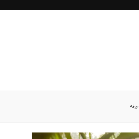
São Paulo no
Págin