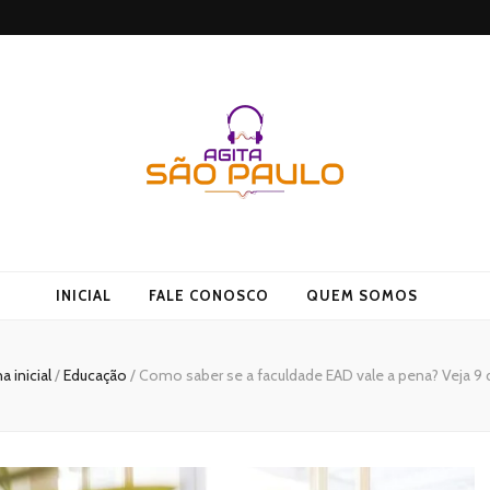
 Agito
INICIAL
FALE CONOSCO
QUEM SOMOS
a inicial
/
Educação
/
Como saber se a faculdade EAD vale a pena? Veja 9 d