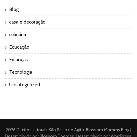
Blog
casa e decoração
culinária
Educação
Finanças
Tecnologia
Uncategorized
2026 Direitos autorais
São Paulo no Agito
.
Blossom Mommy Blog |
Desenvolvido por
Blossom Themes
. Desenvolvido por
WordPress
.