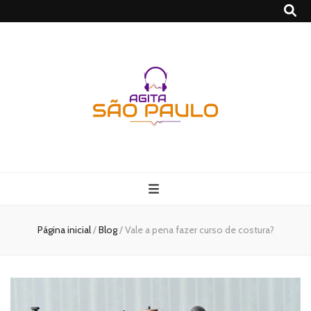
São Paulo no
Agito
Página inicial
/
Blog
/
Vale a pena fazer curso de costura?